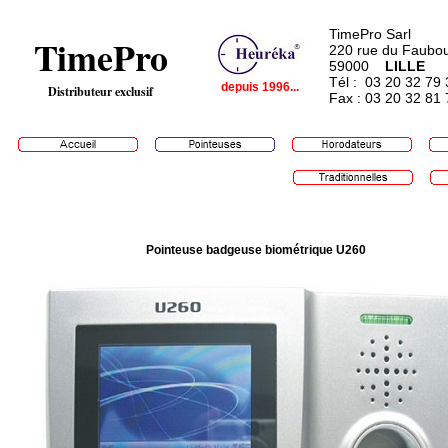
TimePro Sarl
TimePro
220 rue du Faubou
59000
...
LILLE
Tél :
.
03 20 32 79 
depuis 1996...
Distributeur exclusif
Fax : 03 20 32 81 
Pointeuse badgeuse biométrique U260