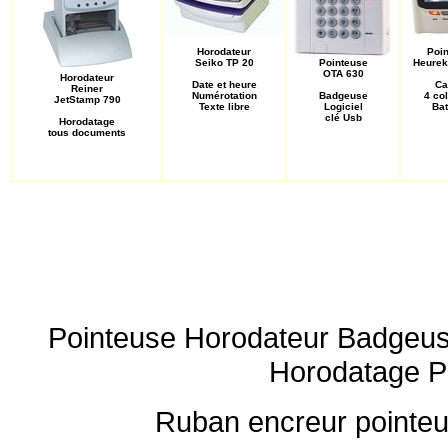
Horodateur
Poi
Seiko TP 20
Pointeuse
Heure
OTA 630
Horodateur
Date et heure
Ca
Reiner
Numérotation
Badgeuse
4 co
JetStamp 790
Texte libre
Logiciel
Bat
clé Usb
Horodatage
tous documents
Pointeuse Horodateur Badgeuse
Horodatage Po
Ruban encreur pointeu