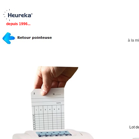
.
.
depuis 1996...
à la mi
Lot d