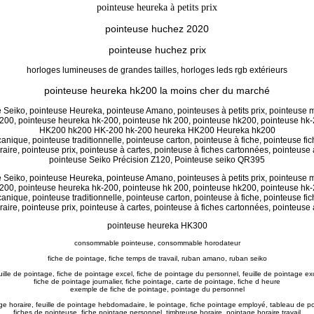
pointeuse heureka à petits prix
pointeuse huchez 2020
pointeuse huchez prix
horloges lumineuses de grandes tailles, horloges leds rgb extérieurs
pointeuse heureka hk200 la moins cher du marché
 Seiko, pointeuse Heureka, pointeuse Amano, pointeuses à petits prix, pointeuse 
200, pointeuse heureka hk-200, pointeuse hk 200, pointeuse hk200, pointeuse hk-
HK200 hk200 HK-200 hk-200 heureka HK200 Heureka hk200
nique, pointeuse traditionnelle, pointeuse carton, pointeuse à fiche, pointeuse fi
aire, pointeuse prix, pointeuse à cartes, pointeuse à fiches cartonnées, pointeuse 
pointeuse Seiko Précision Z120, Pointeuse seiko QR395
 Seiko, pointeuse Heureka, pointeuse Amano, pointeuses à petits prix, pointeuse 
200, pointeuse heureka hk-200, pointeuse hk 200, pointeuse hk200, pointeuse hk-
nique, pointeuse traditionnelle, pointeuse carton, pointeuse à fiche, pointeuse fi
aire, pointeuse prix, pointeuse à cartes, pointeuse à fiches cartonnées, pointeuse 
pointeuse heureka HK300
consommable pointeuse
, consommable horodateur
fiche de pointage, fiche temps de travail, ruban amano, ruban seiko
uille de pointage, fiche de pointage excel, fiche de pointage du personnel, feuille de pointage ex
fiche de pointage journalier, fiche pointage, carte de pointage, fiche d heure
exemple de fiche de pointage,
pointage du personnel
ge horaire, feuille de pointage hebdomadaire, le pointage, fiche pointage employé, tableau de p
fiches de pointeuse, fiche pointage personnel, timbreuse horaire, pointage horaire travail