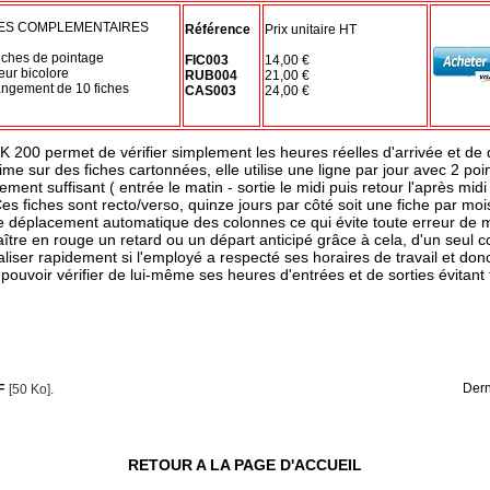
ES COMPLEMENTAIRES
Référence
Prix unitaire HT
fiches de pointage
FIC003
14,00 €
ur bicolore
RUB004
21,00 €
angement de 10 fiches
CAS003
24,00 €
 200 permet de vérifier simplement les heures réelles d'arrivée et de
e sur des fiches cartonnées, elle utilise une ligne par jour avec 2 poin
nt suffisant ( entrée le matin - sortie le midi puis retour l'après midi e
es fiches sont recto/verso, quinze jours par côté soit une fiche par moi
le déplacement automatique des colonnes ce qui évite toute erreur de 
ître en rouge un retard ou un départ anticipé grâce à cela, d'un seul co
aliser rapidement si l'employé a respecté ses horaires de travail et don
ouvoir vérifier de lui-même ses heures d'entrées et de sorties évitant 
Dern
F
[50 Ko].
RETOUR A LA PAGE D'ACCUEIL