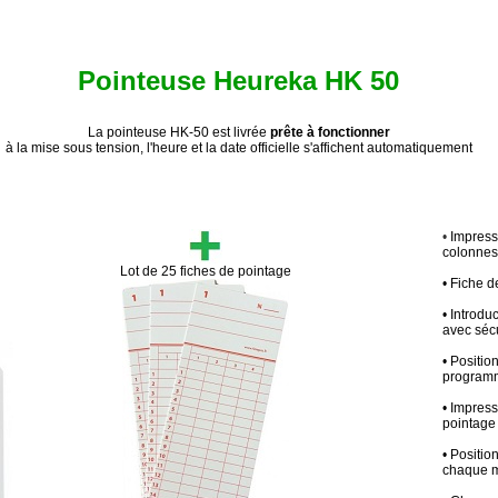
Pointeuse Heureka HK 50
La pointeuse HK-50 est livrée
prête à fonctionner
à la mise sous tension, l'heure et la date officielle s'affichent automatiquement
•
Impress
colonnes s
Lot de 25 fiches de pointage
• Fiche 
• Introdu
avec sécu
• Positi
programm
• Impres
pointage
• Positio
chaque m