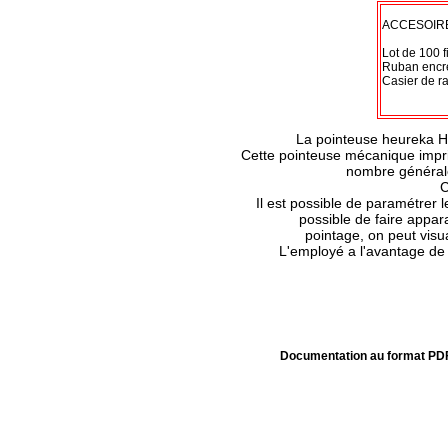
ACCESOIR
Lot de 100 
Ruban encre
Casier de r
La pointeuse heureka HK
Cette pointeuse mécanique imprim
nombre généraleme
C
Il est possible de paramétrer 
possible de faire appara
pointage, on peut visu
L'employé a l'avantage de p
Documentation au format PD