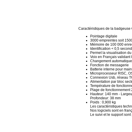
Caractéristiques de la badgeuse
Pointage digitale
3000 empreintes soit 1500 
Mémoire de 100 000 enre
Identification < 0,5 secon
Permet la visualisation du 
Voix en Français validant 
Changement automatique h
Fonction de messagerie
Batterie interne pour maint
Microprocesseur RISC, O
Connexion Usb, réseau TC
Alimentation par bloc se
Température de fonction
Plage de fonctionnement 
Hauteur: 140 mm - Largeu
Profondeur: 38 mm
Poids : 0,900 kg
Les caractéristiques tech
Nos logiciels sont en fra
Le suivi et le support son