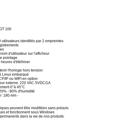
 GT 100
utilisateurs identifiés par 2 empreintes
gistrements
des
nom d'utilisateur sur l'afficheur
le pointage
eures d'été/hiver
enir l'horloge hors tension
S Linux embarqué
P/IP ou WIFI en option
cteur externe: 220 VAC-5VDC/1A
nement 0°à 45°C
20% - 80% d'humidité
r: 180 mm -
niques peuvent être modifiées sans préavis
nçais et fonctionnent sous Windows
t permanents dans la vie de nos produits.